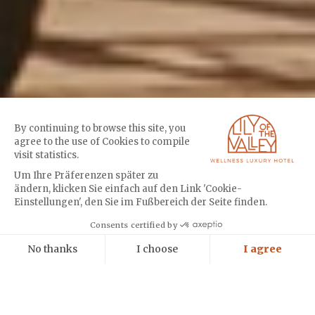
By continuing to browse this site, you
agree to the use of Cookies to compile
visit statistics.
Um Ihre Präferenzen später zu
ändern, klicken Sie einfach auf den Link 'Cookie-
Einstellungen', den Sie im Fußbereich der Seite finden.
Cookies
Consents certified by
No thanks
MONDAY - 08:00 AM : SEASIDE EXPLORER
I choose
I agree
Axeptio consent
Einwilligungsmanagementplattform: Passen Sie Ihre Optionen an
Unsere Plattform ermöglicht es Ihnen, Ihre Datenschutzeinstellungen i
DIESES PROGRAMM RESERVIEREN