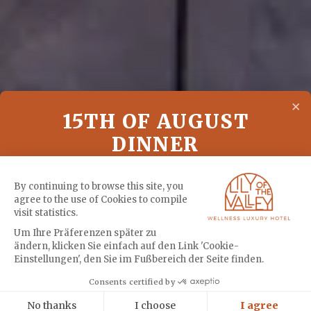
×
15TH OF AUGUST
DINNER
A special dinner at Vista to celebrate the 15th
By continuing to browse this site, you
agree to the use of Cookies to compile
of August
visit statistics.
Um Ihre Präferenzen später zu
ändern, klicken Sie einfach auf den Link 'Cookie-
MENU
Einstellungen', den Sie im Fußbereich der Seite finden.
Cookies
Consents certified by
BUCHEN
No thanks
I choose
I agree